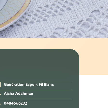
Génération Espoir, Fil Blanc
Aicha Adahman
0484666232