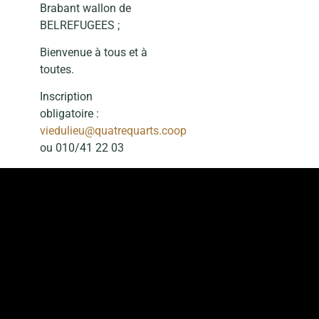
Brabant wallon de
BELREFUGEES ;
Bienvenue à tous et à
toutes.
Inscription
obligatoire :
viedulieu@quatrequarts.coop
ou 010/41 22 03
Projet de Génération
Espoir asbl, en
partenariat avec La
Cellule de Cohésion
sociale de la Ville
d’OLLN, le Centre
Régional